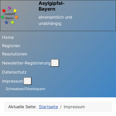
Asylgipfel-
Bayern
ehrenamtlich und
unabhängig
Home
Regionen
Resolutionen
Weitere Informationen: Newsle
Newsletter-Registrierung
Datenschutz
Weitere Informationen: Impressum
Impressum
Schwaben/Oberbayern
Aktuelle Seite:
Startseite
Impressum