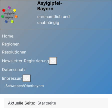
Asylgipfel-
Bayern
ehrenamtlich und
unabhängig
Home
Regionen
Resolutionen
Weitere Informationen: Newsle
Newsletter-Registrierung
Datenschutz
Weitere Informationen: Impressum
Impressum
Schwaben/Oberbayern
Aktuelle Seite:
Startseite