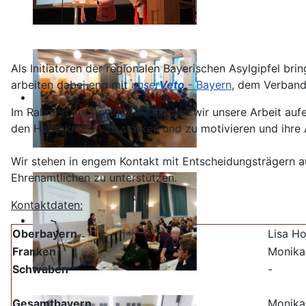
Als Initiatoren der regionalen Bayerischen Asylgipfel b
arbeiten dabei eng mit
unser
Veto
- Bayern
, dem Verband
Im Rahmen der Asylgipfel stimmen wir unsere Arbeit au
den Helferkreisen zu stärken und zu motivieren und ihre A
Wir stehen in engem Kontakt mit Entscheidungsträgern a
Ehrenamtlichen zu unterstützen.
Kontaktdaten:
Oberbayern
Lisa H
Franken
Monika
Schwaben
-
Gesamtbayern
Monika