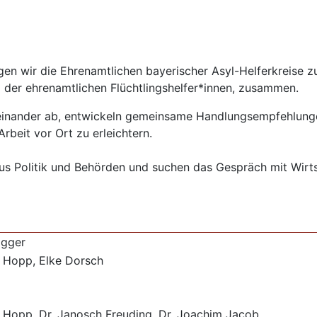
ringen wir die Ehrenamtlichen bayerischer Asyl-Helferkreis
 der ehrenamtlichen Flüchtlingshelfer*innen, zusammen.
feinander ab, entwickeln gemeinsame Handlungsempfehlunge
rbeit vor Ort zu erleichtern.
us Politik und Behörden und suchen das Gespräch mit Wirts
ogger
 Hopp, Elke Dorsch
 Hopp, Dr, Janosch Freuding, Dr. Joachim Jacob