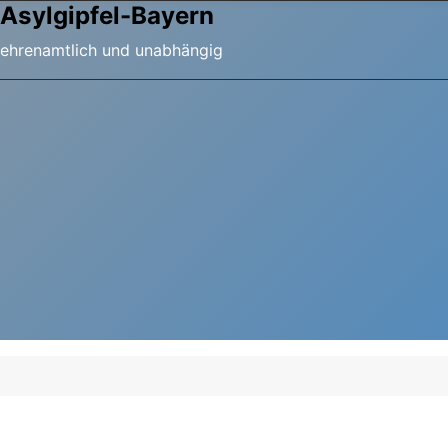
Asylgipfel-Bayern
ehrenamtlich und unabhängig
etter-Registrierung
Anmeldungen zum Asylgipfel